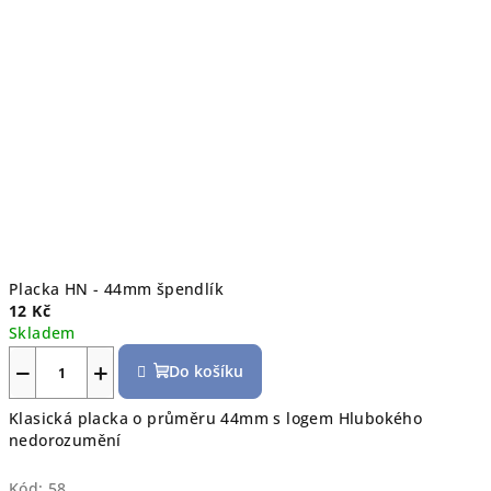
Placka HN - 44mm špendlík
12 Kč
Skladem
−
+
Do košíku
Klasická placka o průměru 44mm s logem Hlubokého
nedorozumění
Kód:
58