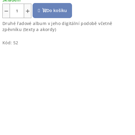
−
+
Do košíku
Druhé řadové album v jeho digitální podobě včetně
zpěvníku (texty a akordy)
Kód:
52